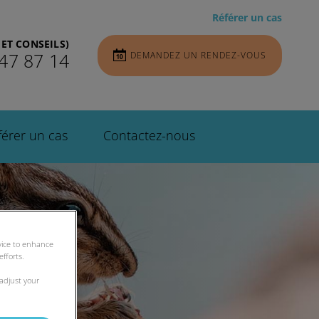
Référer un cas
ET CONSEILS)
DEMANDEZ UN RENDEZ-VOUS
47 87 14
férer un cas
Contactez-nous
evice to enhance
fforts.
 adjust your