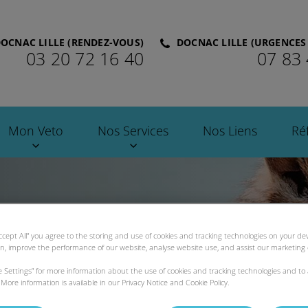
OCNAC LILLE (RENDEZ-VOUS)
DOCNAC LILLE (URGENCES 
03 20 72 16 40
07 83 
 DocNAC
Mon Veto
Nos Services
Nos Liens
Ré
Accept All” you agree to the storing and use of cookies and tracking technologies on your d
on, improve the performance of our website, analyse website use, and assist our marketing e
ie Settings” for more information about the use of cookies and tracking technologies and to
More information is available in our Privacy Notice and Cookie Policy.