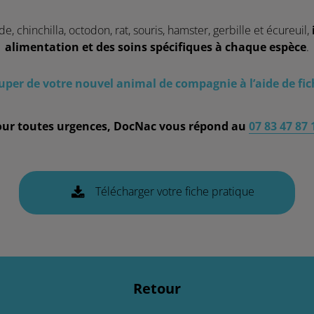
, chinchilla, octodon, rat, souris, hamster, gerbille et écureuil,
alimentation et des soins spécifiques à chaque espèce
.
per de votre nouvel animal de compagnie à l’aide de fich
ur toutes urgences, DocNac vous répond au
07 83 47 87 
Télécharger votre fiche pratique
Retour