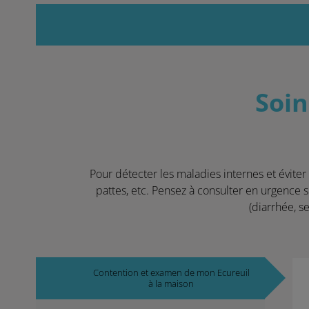
Soin
Pour détecter les maladies internes et éviter
pattes, etc. Pensez à consulter en urgence s
(diarrhée, s
Contention et examen de mon Ecureuil
à la maison