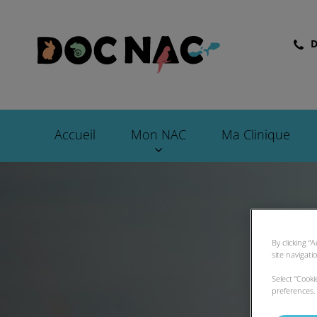
D
Page d'accueil de
Accueil
Mon NAC
Ma Clinique
By clicking “
site navigati
Select “Cook
preferences. 